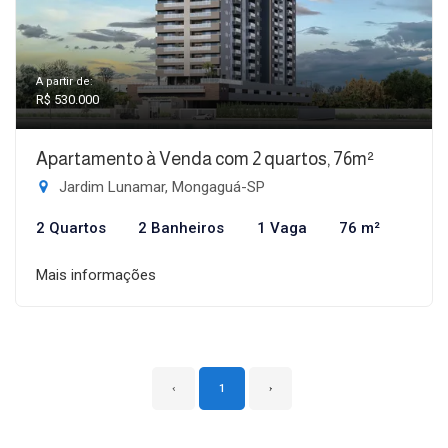
A partir de:
R$ 530.000
Apartamento à Venda com 2 quartos, 76m²
Jardim Lunamar, Mongaguá-SP
2 Quartos
2 Banheiros
1 Vaga
76 m²
Mais informações
‹
1
›