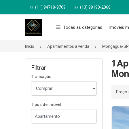
(11) 94718-9709
(13) 99190-2068
Página inicial
Todas as categorias
Imóveis m
Início
Apartamentos à venda
Mongaguá/SP
1 Ap
Filtrar
Mon
Transação
Ordenar
Tipos de imóvel