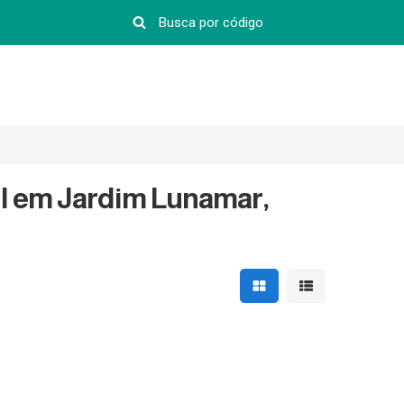
il em Jardim Lunamar,
Mostrar resultados em 
Mostrar resultad