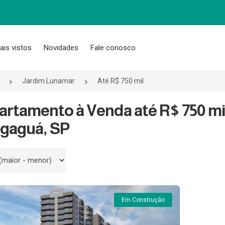
ais vistos
Novidades
Fale conosco
Jardim Lunamar
Até R$ 750 mil
artamento à Venda até R$ 750 m
gaguá, SP
 por
Em Construção