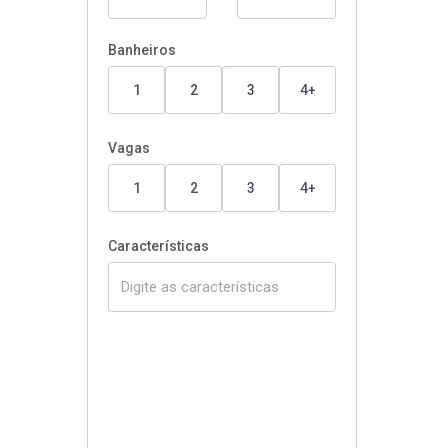
Banheiros
1
2
3
4+
Vagas
1
2
3
4+
Características