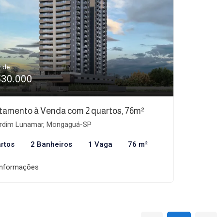
r de:
530.000
tamento à Venda com 2 quartos, 76m²
rdim Lunamar, Mongaguá-SP
rtos
2 Banheiros
1 Vaga
76 m²
informações