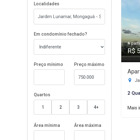
Localidades
Em condomínio fechado?
A parti
R$ 
Preço mínimo
Preço máximo
Apar
Ja
2 Qua
Quartos
1
2
3
4+
Mais 
Área mínima
Área máxima