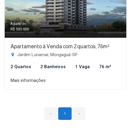
A partir de:
R$ 530.000
Apartamento à Venda com 2 quartos, 76m²
Jardim Lunamar, Mongaguá-SP
2 Quartos
2 Banheiros
1 Vaga
76 m²
Mais informações
‹
1
›