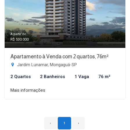
A partir de:
R$ 530.000
Apartamento à Venda com 2 quartos, 76m²
Jardim Lunamar, Mongaguá-SP
2 Quartos
2 Banheiros
1 Vaga
76 m²
Mais informações
‹
1
›