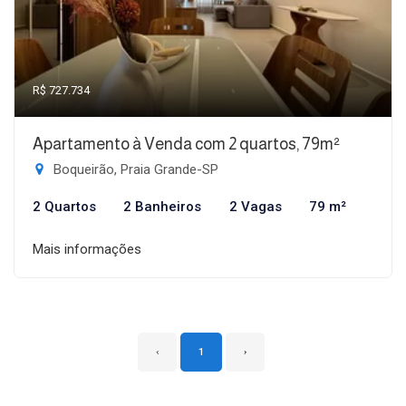
R$ 727.734
Apartamento à Venda com 2 quartos, 79m²
Boqueirão, Praia Grande-SP
2 Quartos
2 Banheiros
2 Vagas
79 m²
Mais informações
‹
1
›