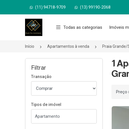
(11) 94718-9709
(13) 99190-2068
Página inicial
Todas as categorias
Imóveis m
Início
Apartamentos à venda
Praia Grande/
1 Ap
Filtrar
Gra
Transação
Ordenar
Tipos de imóvel