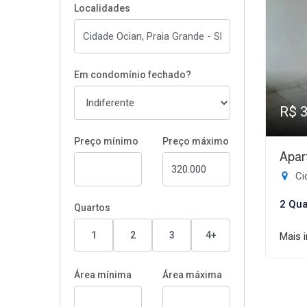
Localidades
Em condomínio fechado?
R$ 
Preço mínimo
Preço máximo
Apar
Ci
2 Qua
Quartos
1
2
3
4+
Mais 
Área mínima
Área máxima