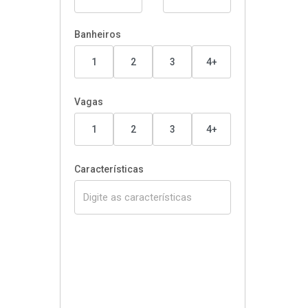
Banheiros
1
2
3
4+
Vagas
1
2
3
4+
Características