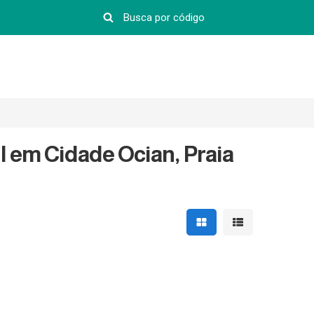
l em Cidade Ocian, Praia
Mostrar resultados em 
Mostrar resultad