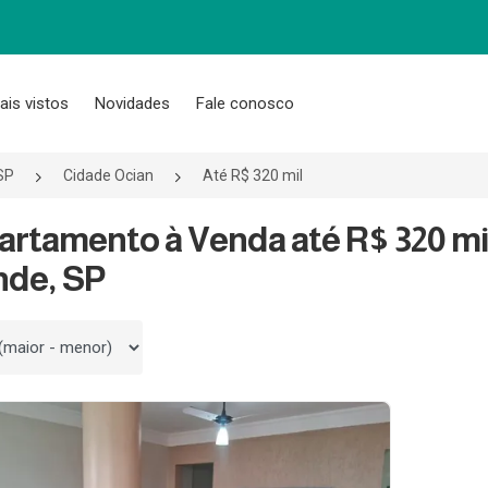
ais vistos
Novidades
Fale conosco
SP
Cidade Ocian
Até R$ 320 mil
artamento à Venda até R$ 320 mi
nde, SP
 por