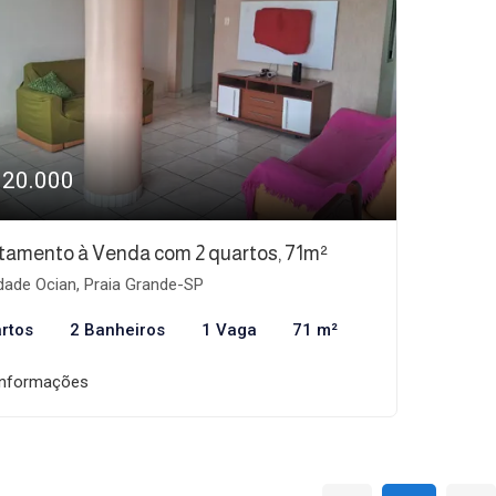
320.000
tamento à Venda com 2 quartos, 71m²
dade Ocian, Praia Grande-SP
rtos
2 Banheiros
1 Vaga
71 m²
informações