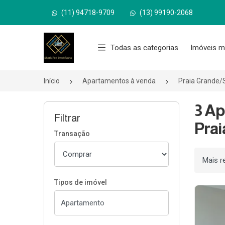
(11) 94718-9709
(13) 99190-2068
Página inicial
Todas as categorias
Imóveis m
Início
Apartamentos à venda
Praia Grande/
3 Ap
Filtrar
Prai
Transação
Ordenar
Tipos de imóvel