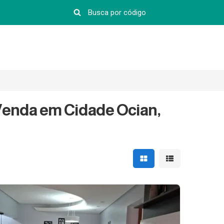
Venda em Cidade Ocian,
Mostrar resultados em 
Mostrar resultad