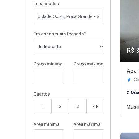
Localidades
Em condomínio fechado?
R$ 
Preço mínimo
Preço máximo
Apar
Ci
2 Qua
Quartos
1
2
3
4+
Mais 
Área mínima
Área máxima