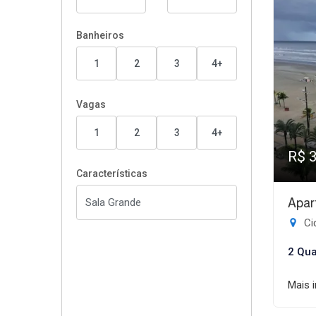
Banheiros
1
2
3
4+
Vagas
1
2
3
4+
R$ 
Características
Apar
Ci
2 Qua
Mais 