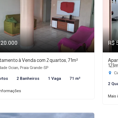
320.000
R$ 
tamento à Venda com 2 quartos, 71m²
Apar
123m
dade Ocian, Praia Grande-SP
Ci
rtos
2 Banheiros
1 Vaga
71 m²
2 Qu
informações
Mais 