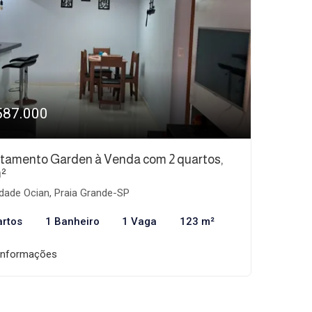
587.000
tamento Garden à Venda com 2 quartos,
²
dade Ocian, Praia Grande-SP
artos
1 Banheiro
1 Vaga
123 m²
informações