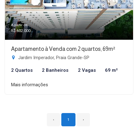
A partir de:
R$ 602.000
Apartamento à Venda com 2 quartos, 69m²
Jardim Imperador, Praia Grande-SP
2 Quartos
2 Banheiros
2 Vagas
69 m²
Mais informações
‹
1
›