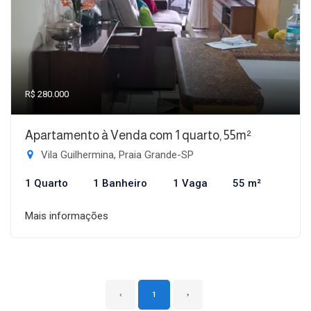
R$ 280.000
Apartamento à Venda com 1 quarto, 55m²
Vila Guilhermina, Praia Grande-SP
1 Quarto
1 Banheiro
1 Vaga
55 m²
Mais informações
‹
1
›