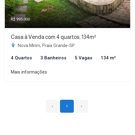
R$ 995.000
Casa à Venda com 4 quartos, 134m²
Nova Mirim, Praia Grande-SP
4 Quartos
3 Banheiros
5 Vagas
134 m²
Mais informações
‹
1
›