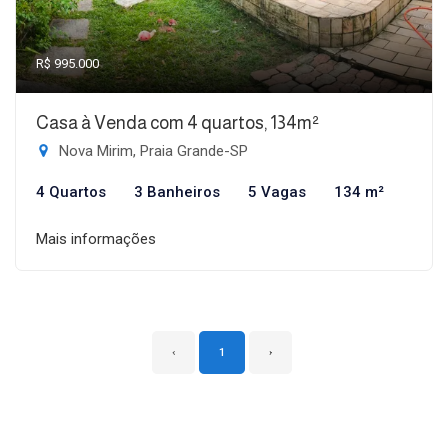
R$ 995.000
Casa à Venda com 4 quartos, 134m²
Nova Mirim, Praia Grande-SP
4 Quartos
3 Banheiros
5 Vagas
134 m²
Mais informações
‹
1
›