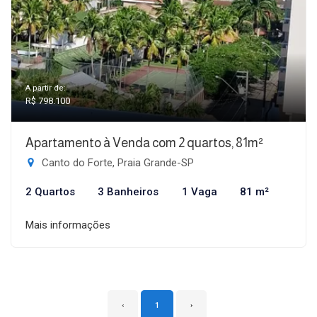
A partir de:
R$ 798.100
Apartamento à Venda com 2 quartos, 81m²
Canto do Forte, Praia Grande-SP
2 Quartos
3 Banheiros
1 Vaga
81 m²
Mais informações
‹
1
›