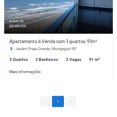
A partir de:
R$ 660.000
Apartamento à Venda com 3 quartos, 91m²
Jardim Praia Grande, Mongaguá-SP
3 Quartos
2 Banheiros
2 Vagas
91 m²
Mais informações
‹
1
›