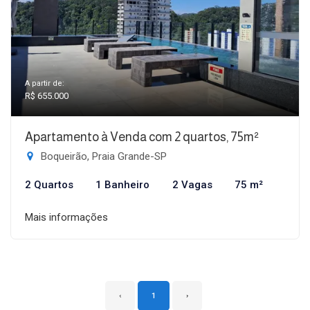
A partir de:
R$ 655.000
Apartamento à Venda com 2 quartos, 75m²
Boqueirão, Praia Grande-SP
2 Quartos
1 Banheiro
2 Vagas
75 m²
Mais informações
‹
1
›