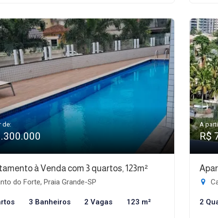
r de:
A parti
1.300.000
R$ 
tamento à Venda com 3 quartos, 123m²
Apar
nto do Forte, Praia Grande-SP
Ca
rtos
3 Banheiros
2 Vagas
123 m²
2 Qu