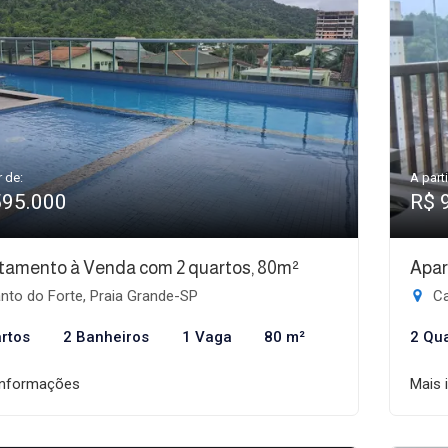
r de:
A parti
595.000
R$ 
tamento à Venda com 2 quartos, 80m²
Apar
nto do Forte, Praia Grande-SP
Ca
rtos
2 Banheiros
1 Vaga
80 m²
2 Qu
informações
Mais 