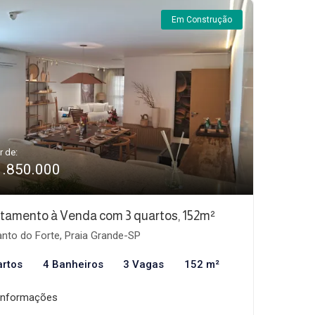
Em Construção
r de:
1.850.000
tamento à Venda com 3 quartos, 152m²
nto do Forte, Praia Grande-SP
artos
4 Banheiros
3 Vagas
152 m²
informações