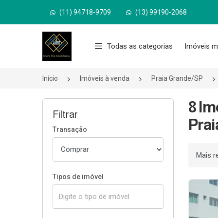
(11) 94718-9709
(13) 99190-2068
Página inicial
Todas as categorias
Imóveis m
Início
Imóveis à venda
Praia Grande/SP
8 Im
Filtrar
Prai
Transação
Ordenar
Tipos de imóvel