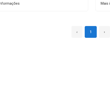
informações
Mais 
‹
1
›