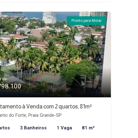
Pronto para Morar
r de:
798.100
tamento à Venda com 2 quartos, 81m²
nto do Forte, Praia Grande-SP
artos
3 Banheiros
1 Vaga
81 m²