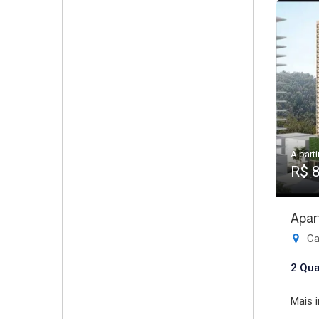
A parti
R$ 
Apar
Ca
2 Qua
Mais 