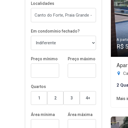
Localidades
Em condomínio fechado?
A parti
R$ 
Preço mínimo
Preço máximo
Apar
Ca
2 Qua
Quartos
1
2
3
4+
Mais 
Área mínima
Área máxima