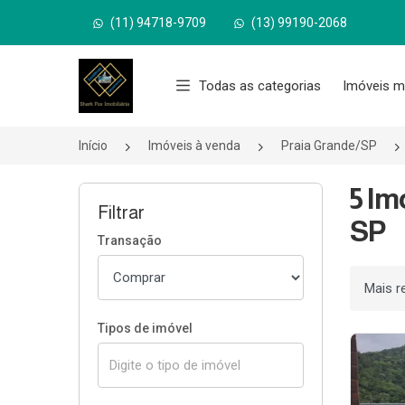
(11) 94718-9709
(13) 99190-2068
Página inicial
Todas as categorias
Imóveis m
Início
Imóveis à venda
Praia Grande/SP
5 Im
Filtrar
SP
Transação
Ordenar
Tipos de imóvel