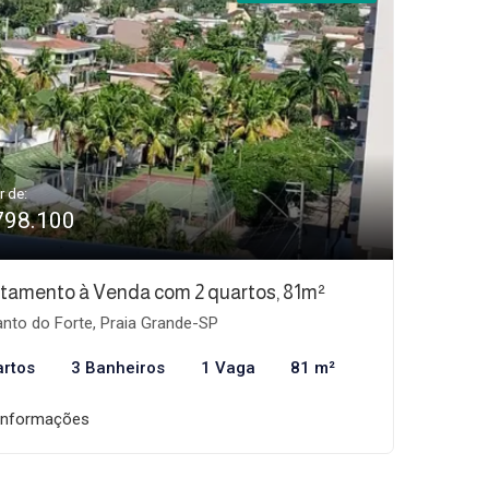
r de:
798.100
tamento à Venda com 2 quartos, 81m²
nto do Forte, Praia Grande-SP
artos
3 Banheiros
1 Vaga
81 m²
informações