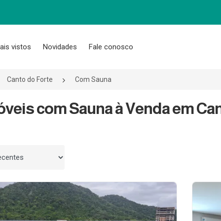
ais vistos
Novidades
Fale conosco
Canto do Forte
Com Sauna
óveis com Sauna à Venda em Cant
 por