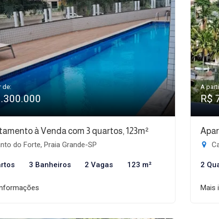
r de:
A parti
1.300.000
R$ 
tamento à Venda com 3 quartos, 123m²
Apar
nto do Forte, Praia Grande-SP
Ca
rtos
3 Banheiros
2 Vagas
123 m²
2 Qu
informações
Mais 