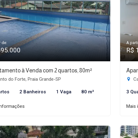
r de:
A parti
595.000
R$ 
tamento à Venda com 2 quartos, 80m²
Apar
nto do Forte, Praia Grande-SP
Ca
rtos
2 Banheiros
1 Vaga
80 m²
3 Qu
informações
Mais 