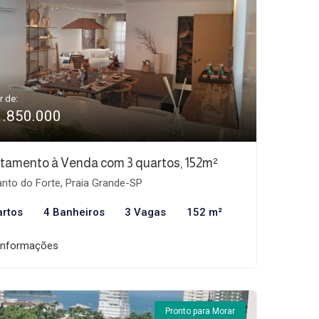
r de:
1.850.000
tamento à Venda com 3 quartos, 152m²
nto do Forte, Praia Grande-SP
artos
4 Banheiros
3 Vagas
152 m²
informações
Pronto para Morar