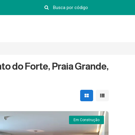
o do Forte, Praia Grande,
Mostrar resultados em 
Mostrar resultad
Em Construção