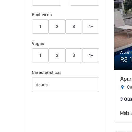
Banheiros
1
2
3
4+
Vagas
A parti
1
2
3
4+
R$ 
Características
Apar
Ca
3 Qua
Mais 