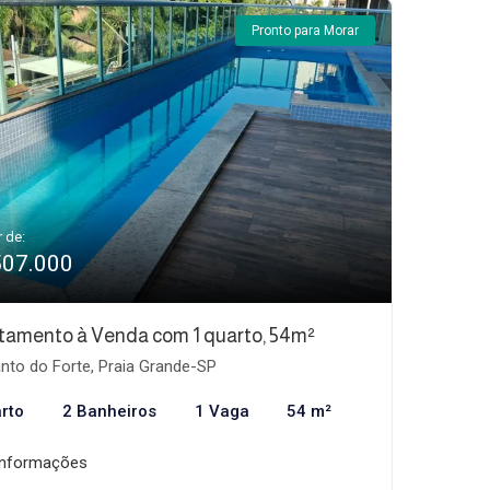
Pronto para Morar
r de:
507.000
tamento à Venda com 1 quarto, 54m²
nto do Forte, Praia Grande-SP
rto
2 Banheiros
1 Vaga
54 m²
informações