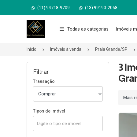
(11) 94718-9709
(13) 99190-2068
Página inicial
Todas as categorias
Imóveis m
Início
Imóveis à venda
Praia Grande/SP
3 Im
Filtrar
Gra
Transação
Ordenar
Tipos de imóvel