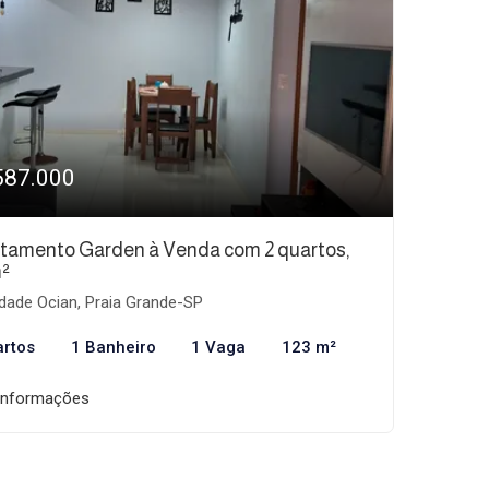
587.000
tamento Garden à Venda com 2 quartos,
²
dade Ocian, Praia Grande-SP
artos
1 Banheiro
1 Vaga
123 m²
informações