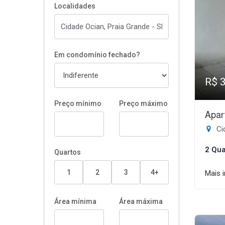
Localidades
Em condomínio fechado?
R$ 
Preço mínimo
Preço máximo
Apar
Ci
2 Qua
Quartos
1
2
3
4+
Mais 
Área mínima
Área máxima