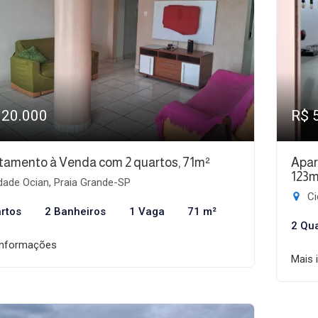
320.000
R$ 
tamento à Venda com 2 quartos, 71m²
Apar
123m
dade Ocian, Praia Grande-SP
Ci
rtos
2 Banheiros
1 Vaga
71 m²
2 Qu
informações
Mais 