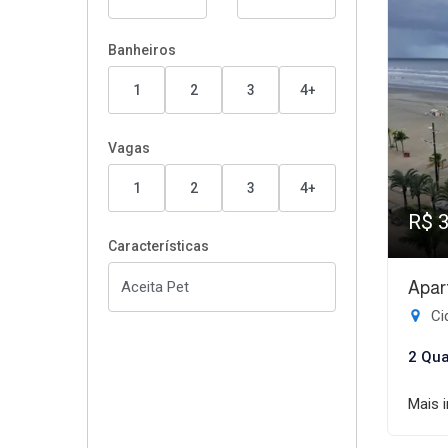
Banheiros
1
2
3
4+
Vagas
1
2
3
4+
R$ 
Características
Apar
Ci
2 Qua
Mais 