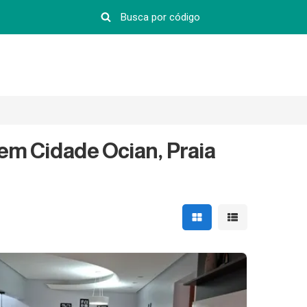
em Cidade Ocian, Praia
Mostrar resultados em 
Mostrar resultad