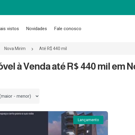
ais vistos
Novidades
Fale conosco
Nova Mirim
Até R$ 440 mil
óvel à Venda até R$ 440 mil em N
 por
Lançamento