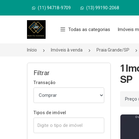
(11) 94718-9709
(13) 99190-2068
Página inicial
Todas as categorias
Imóveis m
Início
Imóveis à venda
Praia Grande/SP
1 Im
Filtrar
SP
Transação
Ordenar
Tipos de imóvel