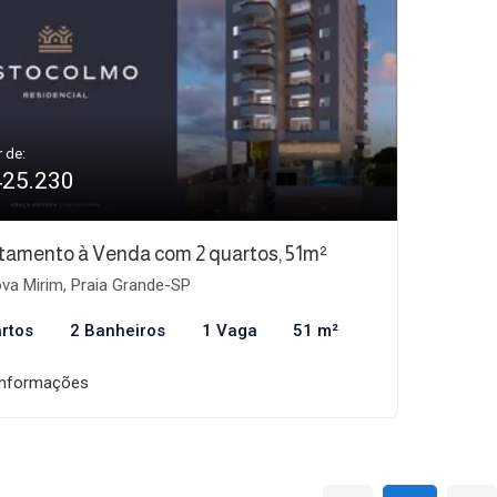
r de:
425.230
tamento à Venda com 2 quartos, 51m²
va Mirim, Praia Grande-SP
rtos
2 Banheiros
1 Vaga
51 m²
informações