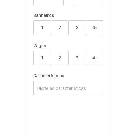
Banheiros
1
2
3
4+
Vagas
1
2
3
4+
Características