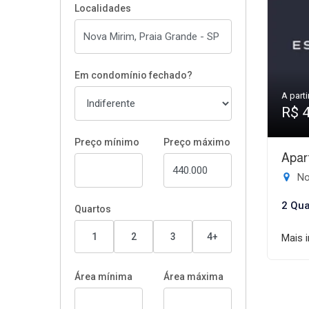
Localidades
Em condomínio fechado?
A parti
R$ 
Preço mínimo
Preço máximo
Apar
No
2 Qua
Quartos
1
2
3
4+
Mais 
Área mínima
Área máxima