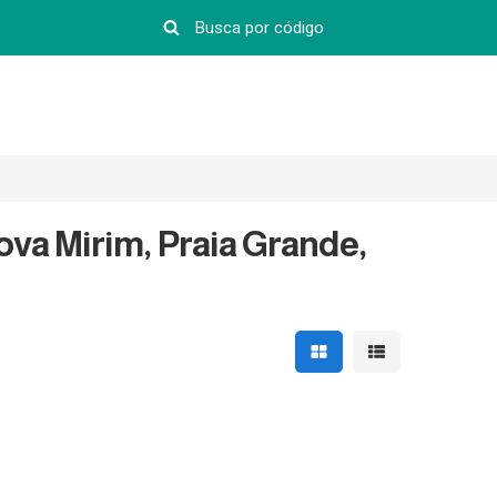
ova Mirim, Praia Grande,
Mostrar resultados em 
Mostrar resultad