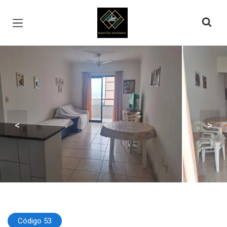
Página inicial
<
>
Código 53