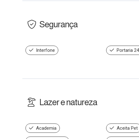
Segurança
Interfone
Portaria 2
Lazer e natureza
Academia
Aceita Pet