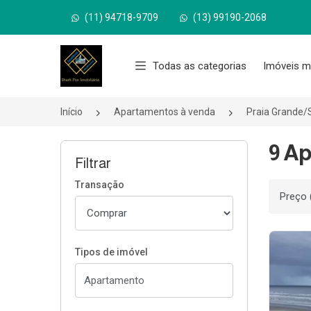
(11) 94718-9709
(13) 99190-2068
Página inicial
Todas as categorias
Imóveis m
Início
Apartamentos à venda
Praia Grande/
9 Ap
Filtrar
Transação
Ordenar
Tipos de imóvel