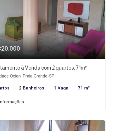
320.000
tamento à Venda com 2 quartos, 71m²
dade Ocian, Praia Grande-SP
artos
2 Banheiros
1 Vaga
71 m²
informações