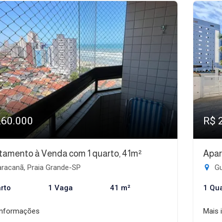
260.000
R$ 
tamento à Venda com 1 quarto, 41m²
Apar
racanã, Praia Grande-SP
Gu
rto
1 Vaga
41 m²
1 Qu
informações
Mais 