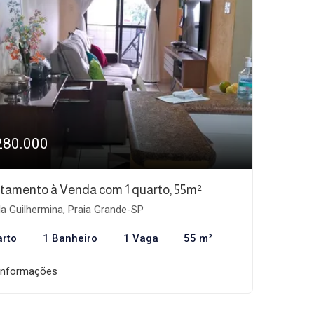
280.000
tamento à Venda com 1 quarto, 55m²
la Guilhermina, Praia Grande-SP
arto
1 Banheiro
1 Vaga
55 m²
informações