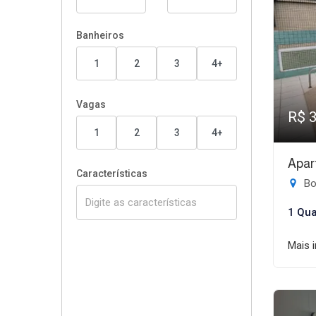
Banheiros
1
2
3
4+
Vagas
R$ 
1
2
3
4+
Apar
Características
Bo
1 Qua
Mais 