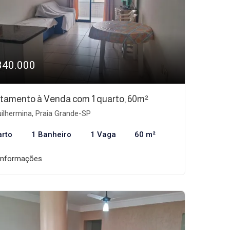
340.000
tamento à Venda com 1 quarto, 60m²
ilhermina, Praia Grande-SP
arto
1 Banheiro
1 Vaga
60 m²
informações