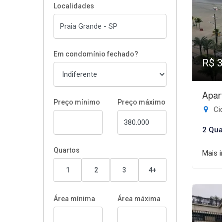
Localidades
Em condomínio fechado?
R$ 
Apar
Preço mínimo
Preço máximo
Ci
2 Qua
Quartos
Mais 
1
2
3
4+
Área mínima
Área máxima