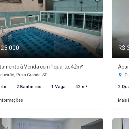
325.000
R$ 
tamento à Venda com 1 quarto, 42m²
Apar
queirão, Praia Grande-SP
Ci
rto
2 Banheiros
1 Vaga
42 m²
2 Qu
informações
Mais 