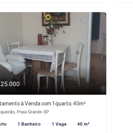
225.000
tamento à Venda com 1 quarto, 40m²
queirão, Praia Grande-SP
rto
1 Banheiro
1 Vaga
40 m²