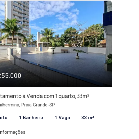
255.000
tamento à Venda com 1 quarto, 33m²
ilhermina, Praia Grande-SP
arto
1 Banheiro
1 Vaga
33 m²
informações