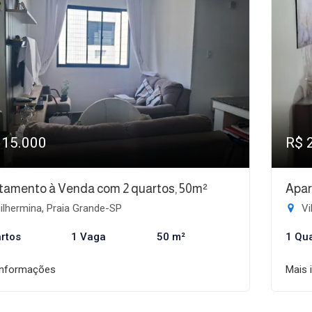
315.000
R$ 
tamento à Venda com 2 quartos, 50m²
Apar
lhermina, Praia Grande-SP
Vi
rtos
1 Vaga
50 m²
1 Qu
informações
Mais 