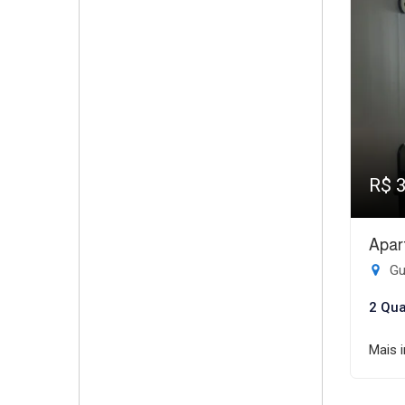
R$ 
Apar
Gui
2 Qua
Mais 