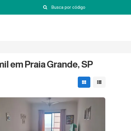
il em Praia Grande, SP
Mostrar resultados em 
Mostrar resultad