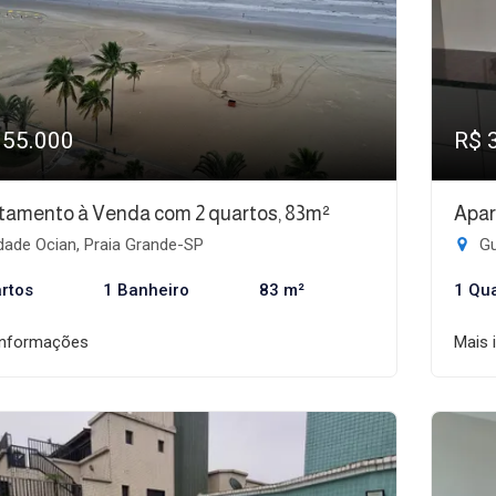
355.000
R$ 
tamento à Venda com 2 quartos, 83m²
Apar
dade Ocian, Praia Grande-SP
Gu
rtos
1 Banheiro
83 m²
1 Qu
informações
Mais 