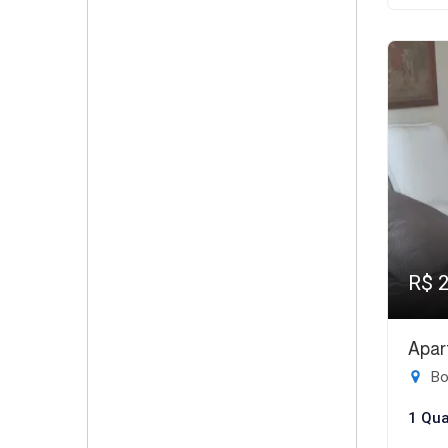
R$ 
Apar
Bo
1 Qua