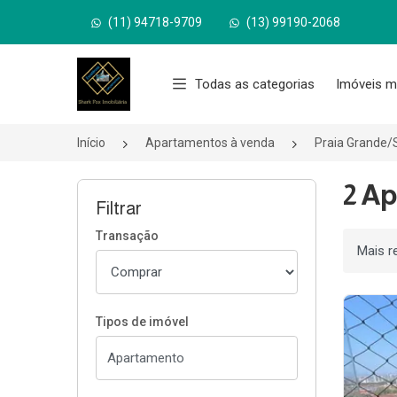
(11) 94718-9709
(13) 99190-2068
Página inicial
Todas as categorias
Imóveis m
Início
Apartamentos à venda
Praia Grande/
2 Ap
Filtrar
Transação
Ordenar
Tipos de imóvel