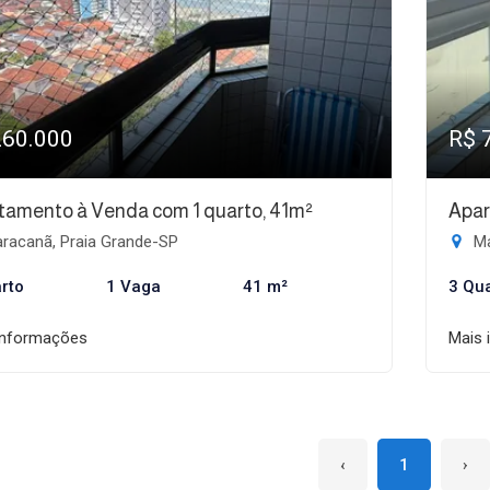
260.000
R$ 
tamento à Venda com 1 quarto, 41m²
Apar
racanã, Praia Grande-SP
Ma
rto
1 Vaga
41 m²
3 Qu
informações
Mais 
‹
1
›