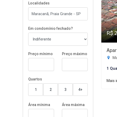
Localidades
Em condomínio fechado?
R$ 
Apar
Preço mínimo
Preço máximo
Ma
1 Qua
Quartos
Mais 
1
2
3
4+
Área mínima
Área máxima