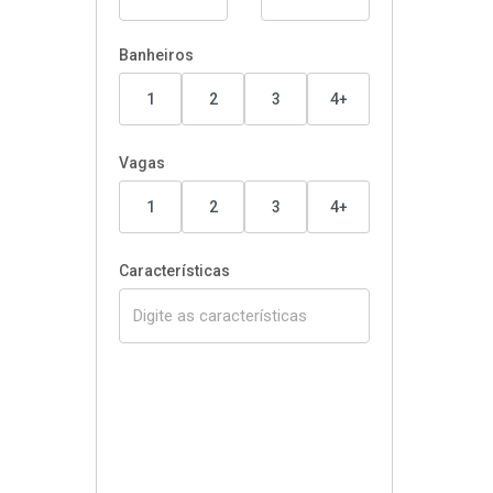
Banheiros
1
2
3
4+
Vagas
1
2
3
4+
Características