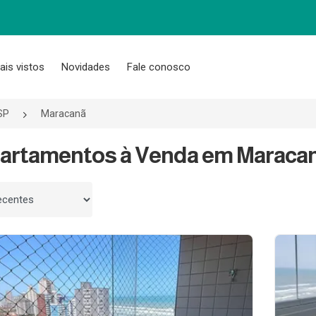
ais vistos
Novidades
Fale conosco
SP
Maracanã
artamentos à Venda em Maracanã
 por