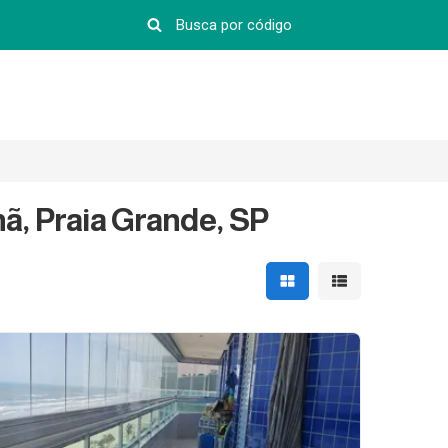
, Praia Grande, SP
Mostrar resultados em 
Mostrar resultad