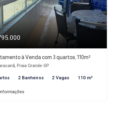
795.000
tamento à Venda com 3 quartos, 110m²
racanã, Praia Grande-SP
artos
2 Banheiros
2 Vagas
110 m²
informações