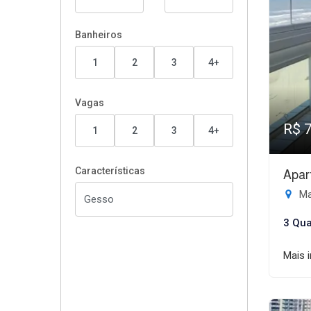
Banheiros
1
2
3
4+
Vagas
R$ 
1
2
3
4+
Características
Apar
Ma
3 Qua
Mais 