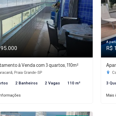
A parti
795.000
R$ 
tamento à Venda com 3 quartos, 110m²
Apar
racanã, Praia Grande-SP
Ca
rtos
2 Banheiros
2 Vagas
110 m²
3 Qu
informações
Mais 