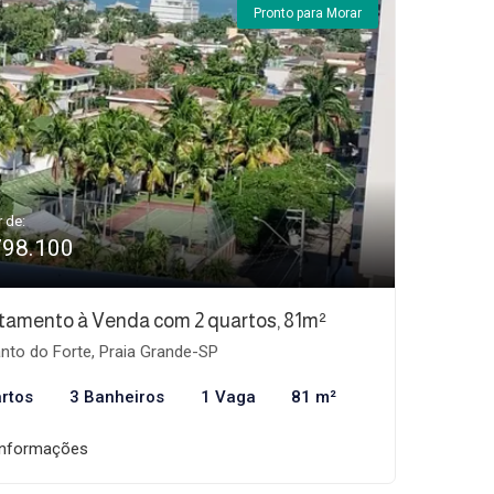
Pronto para Morar
r de:
798.100
tamento à Venda com 2 quartos, 81m²
nto do Forte, Praia Grande-SP
rtos
3 Banheiros
1 Vaga
81 m²
informações