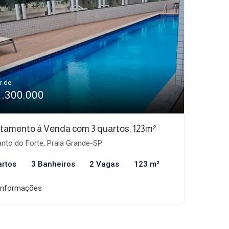
r de:
1.300.000
tamento à Venda com 3 quartos, 123m²
nto do Forte, Praia Grande-SP
artos
3 Banheiros
2 Vagas
123 m²
informações