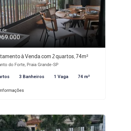
r de:
969.000
tamento à Venda com 2 quartos, 74m²
nto do Forte, Praia Grande-SP
artos
3 Banheiros
1 Vaga
74 m²
informações