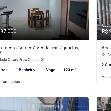
A parti
587.000
R$ 
tamento Garden à Venda com 2 quartos,
Apar
²
Ca
dade Ocian, Praia Grande-SP
2 Qu
rtos
1 Banheiro
1 Vaga
123 m²
Mais 
informações