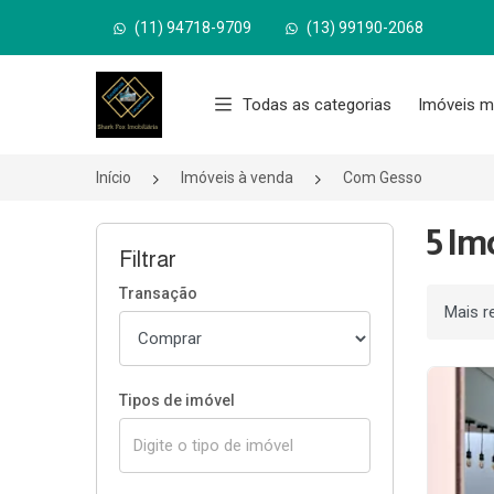
(11) 94718-9709
(13) 99190-2068
Página inicial
Todas as categorias
Imóveis m
Início
Imóveis à venda
Com Gesso
5 Im
Filtrar
Transação
Ordenar
Tipos de imóvel