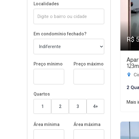
Localidades
Em condomínio fechado?
R$ 
Apar
Preço mínimo
Preço máximo
123m
Ci
2 Qua
Quartos
Mais 
1
2
3
4+
Área mínima
Área máxima