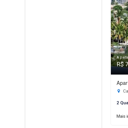
A parti
R$ 
Apar
Ca
2 Qua
Mais 