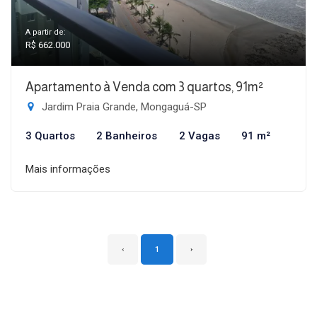
A partir de:
R$ 662.000
Apartamento à Venda com 3 quartos, 91m²
Jardim Praia Grande, Mongaguá-SP
3 Quartos
2 Banheiros
2 Vagas
91 m²
Mais informações
‹
1
›